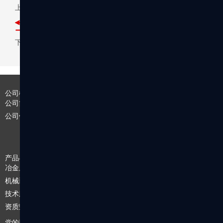
上一篇：“省下的都是利润！”这些事，请马上行动
返回
下一篇：【树立和践行正确政绩观学习教育】树正确政绩观 做实干英国365集团官网人
公司概况
新闻中心
公司简介
公司新闻
公司领导层
行业动态
专题新闻
产品与服务
投资者关系
冶金原料与产品
信息公开
机械装备
定期报告
技术服务
投资者关系
资质荣誉
党的建设
联系我们