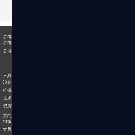
1
2
3
>>
公司概况
新闻中心
公司简介
公司新闻
公司领导层
行业动态
专题新闻
产品与服务
投资者关系
冶金原料与产品
信息公开
机械装备
定期报告
技术服务
投资者关系
资质荣誉
党的建设
联系我们
组织工作
联系方式
党风廉政