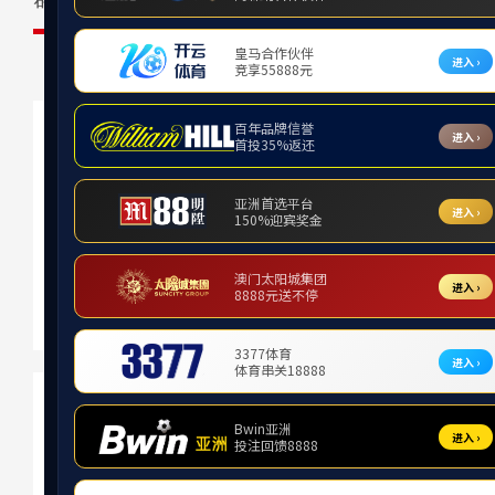
迎“篮”而上 当“燃”有我——公司“寰宇新材杯”三
人制篮球赛激情上演
......
17
2025-10
共话产改工作与职工服务提质——山东省冶金工
会到公司开展调研
......